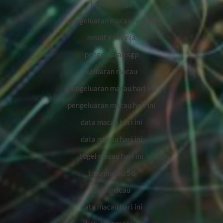
keluaran sgp
pengeluaran macau hari ini
result kamboja
pengeluaran sgp
keluaran macau
pengeluaran macau hari ini
pengeluaran macau hari ini
data macau hari ini
data macau hari ini
togel macau hari ini
toto macau 5d
data macau
data macau hari ini