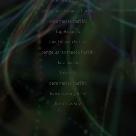
keluaran macau
pengeluaran macau hari ini
data macau hari ini
togel macau
togel macau hari ini
pengeluaran macau hari ini
data macau
toto sdy
data macau hari ini
live draw sdy lotto
live draw sdy