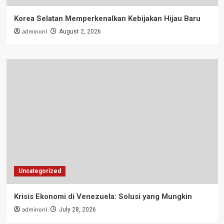
Korea Selatan Memperkenalkan Kebijakan Hijau Baru
adminonl
August 2, 2026
Uncategorized
Krisis Ekonomi di Venezuela: Solusi yang Mungkin
adminonl
July 28, 2026