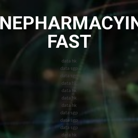
Skip
to
INEPHARMACYIN
content
FAST
data hk
data sgp
data sgp
data hk
data hk
data hk
data hk
data sgp
data sgp
data sgp
data hk