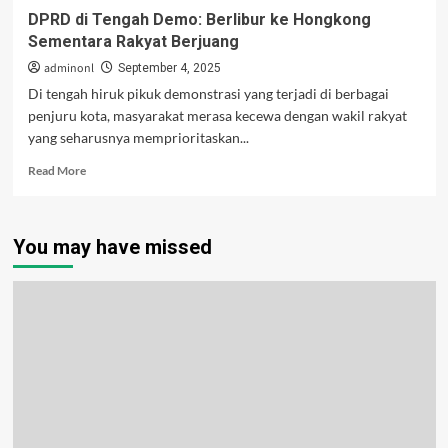
Ini:
DPRD di Tengah Demo: Berlibur ke Hongkong
Apa
Sementara Rakyat Berjuang
yang
Perlu
adminonl
September 4, 2025
Anda
Di tengah hiruk pikuk demonstrasi yang terjadi di berbagai
Ketahui?
penjuru kota, masyarakat merasa kecewa dengan wakil rakyat
yang seharusnya memprioritaskan...
Read
Read More
more
about
DPRD
You may have missed
di
Tengah
Demo:
Berlibur
ke
Hongkong
Sementara
Rakyat
Berjuang