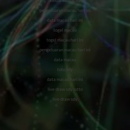
keluaran macau
pengeluaran macau hari ini
data macau hari ini
togel macau
togel macau hari ini
pengeluaran macau hari ini
data macau
toto sdy
data macau hari ini
live draw sdy lotto
live draw sdy