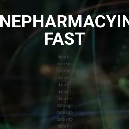
Skip
to
INEPHARMACYIN
content
FAST
data hk
data sgp
data sgp
data hk
data hk
data hk
data hk
data sgp
data sgp
data sgp
data hk