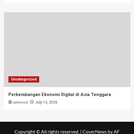
Uncategorized
Perkembangan Ekonomi Digital di Asia Tenggara
adminonl
July 13, 2026
Copyright © All rights reserved.
|
CoverNews
by AF