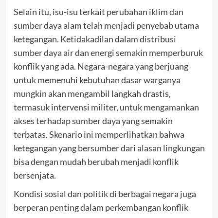
Selain itu, isu-isu terkait perubahan iklim dan
sumber daya alam telah menjadi penyebab utama
ketegangan. Ketidakadilan dalam distribusi
sumber daya air dan energi semakin memperburuk
konflik yang ada. Negara-negara yang berjuang
untuk memenuhi kebutuhan dasar warganya
mungkin akan mengambil langkah drastis,
termasuk intervensi militer, untuk mengamankan
akses terhadap sumber daya yang semakin
terbatas. Skenario ini memperlihatkan bahwa
ketegangan yang bersumber dari alasan lingkungan
bisa dengan mudah berubah menjadi konflik
bersenjata.
Kondisi sosial dan politik di berbagai negara juga
berperan penting dalam perkembangan konflik