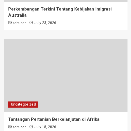
Perkembangan Terkini Tentang Kebijakan Imigrasi
Australia
adminonl
July 23, 2026
Uncategorized
Tantangan Pertanian Berkelanjutan di Afrika
adminonl
July 18, 2026