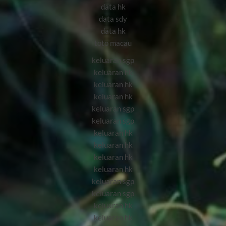
data hk
data sdy
data hk
toto macau
keluaran sgp
keluaran hk
keluaran hk
keluaran hk
keluaran sgp
keluaran sgp
keluaran hk
keluaran hk
keluaran hk
keluaran hk
keluaran sgp
keluaran sgp
keluaran hk
keluaran hk