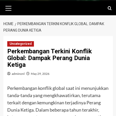
Primary
Menu
HOME
PERKEMBANGAN TERKINI KONFLIK GLOBAL: DAMPAK
PERANG DUNIA KETIGA
Uncategorized
Perkembangan Terkini Konflik
Global: Dampak Perang Dunia
Ketiga
adminonl
May 29, 2026
Perkembangan konflik global saat ini menunjukkan
tanda-tanda yang mengkhawatirkan, terutama
terkait dengan kemungkinan terjadinya Perang
Dunia Ketiga. Dalam beberapa tahun terakhir,