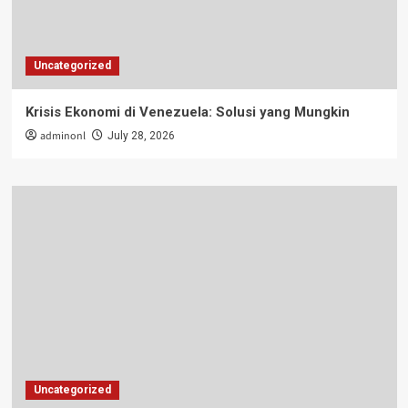
Uncategorized
Krisis Ekonomi di Venezuela: Solusi yang Mungkin
adminonl
July 28, 2026
Uncategorized