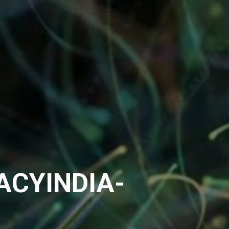
CYINDIA-