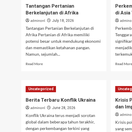
yang
Tantangan Pertanian
Perkem
Makin
Berkelanjutan di Afrika
Serius
di Asia
adminonl
admino
July 18, 2026
Tantangan Pertanian Berkelanjutan di
Perkemba
Afrika Pertanian di Afrika memiliki
Tenggara
potensi besar untuk mendukung ekonomi
signifika
dan memastikan ketahanan pangan.
menjadik
Namun, sejumlah...
terkemuka
Read
Read More
Read Mor
more
about
Tantangan
Pertanian
Uncategorized
Uncateg
Berkelanjutan
di
Berita Terbaru Konflik Ukraina
Krisis 
Afrika
dan Imp
adminonl
June 28, 2026
admino
Konflik Ukraina terus menjadi sorotan
global dalam beberapa tahun terakhir,
Krisis po
dengan perkembangan terkini yang
yang sem