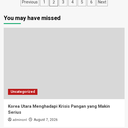
Posts
2
Previous
1
3
4
5
6
Next
pagination
You may have missed
Uncategorized
Korea Utara Menghadapi Krisis Pangan yang Makin
Serius
adminonl
August 7, 2026