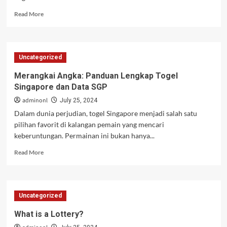
Read
Read More
more
about
Raih
Keberuntungan:
Uncategorized
Panduan
Lengkap
Merangkai Angka: Panduan Lengkap Togel
Togel
Singapore dan Data SGP
Hongkong
dan
adminonl
July 25, 2024
Data
Dalam dunia perjudian, togel Singapore menjadi salah satu
Terbaru!
pilihan favorit di kalangan pemain yang mencari
keberuntungan. Permainan ini bukan hanya...
Read
Read More
more
about
Merangkai
Angka:
Uncategorized
Panduan
Lengkap
What is a Lottery?
Togel