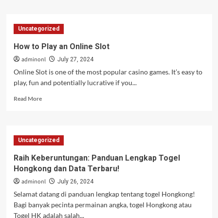
about
How
to
Uncategorized
Write
a
How to Play an Online Slot
Poker
adminonl
Article
July 27, 2024
Online Slot is one of the most popular casino games. It’s easy to
play, fun and potentially lucrative if you...
Read
Read More
more
about
How
to
Uncategorized
Play
an
Raih Keberuntungan: Panduan Lengkap Togel
Online
Hongkong dan Data Terbaru!
Slot
adminonl
July 26, 2024
Selamat datang di panduan lengkap tentang togel Hongkong!
Bagi banyak pecinta permainan angka, togel Hongkong atau
Togel HK adalah salah...