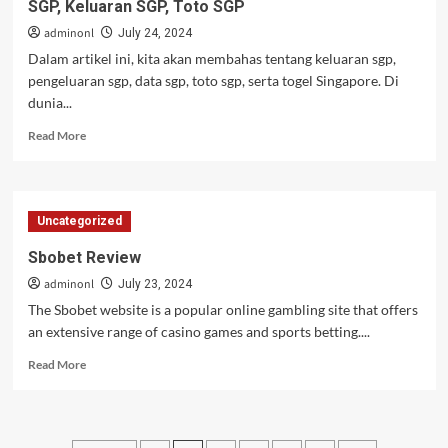
SGP, Keluaran SGP, Toto SGP
adminonl
July 24, 2024
Dalam artikel ini, kita akan membahas tentang keluaran sgp,
pengeluaran sgp, data sgp, toto sgp, serta togel Singapore. Di
dunia...
Read
Read More
more
about
Exploring
the
Uncategorized
Secrets
of
Sbobet Review
Togel
adminonl
Singapore:
July 23, 2024
Data
The Sbobet website is a popular online gambling site that offers
SGP,
an extensive range of casino games and sports betting....
Keluaran
SGP,
Read
Read More
Toto
more
SGP
about
Sbobet
Review