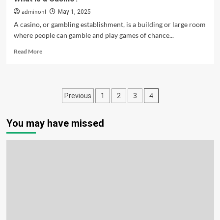
adminonl
May 1, 2025
A casino, or gambling establishment, is a building or large room
where people can gamble and play games of chance...
Read
Read More
more
about
What
Is
Posts
4
Previous
1
2
3
a
Casino?
pagination
You may have missed