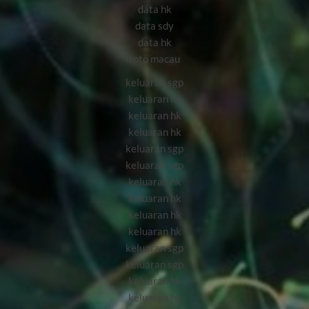
data hk
data sdy
data hk
toto macau
keluaran sgp
keluaran hk
keluaran hk
keluaran hk
keluaran sgp
keluaran sgp
keluaran hk
keluaran hk
keluaran hk
keluaran hk
keluaran sgp
keluaran sgp
keluaran hk
keluaran hk