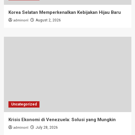
Korea Selatan Memperkenalkan Kebijakan Hijau Baru
adminonl
August 2, 2026
Uncategorized
Krisis Ekonomi di Venezuela: Solusi yang Mungkin
adminonl
July 28, 2026