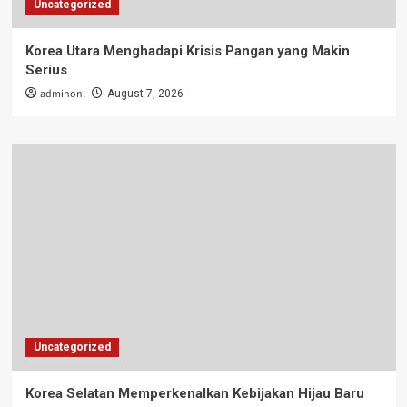
Uncategorized
Korea Utara Menghadapi Krisis Pangan yang Makin
Serius
adminonl
August 7, 2026
Uncategorized
Korea Selatan Memperkenalkan Kebijakan Hijau Baru