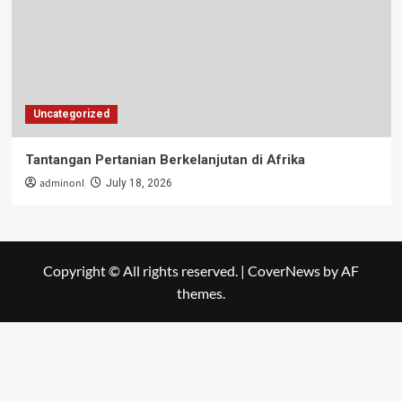
Uncategorized
Tantangan Pertanian Berkelanjutan di Afrika
adminonl
July 18, 2026
Copyright © All rights reserved.
|
CoverNews
by AF
themes.