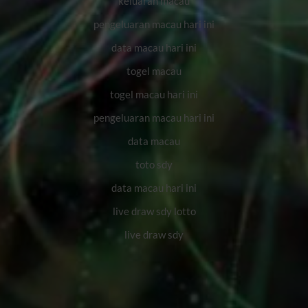
keluaran macau
pengeluaran macau hari ini
data macau hari ini
togel macau
togel macau hari ini
pengeluaran macau hari ini
data macau
toto sdy
data macau hari ini
live draw sdy lotto
live draw sdy