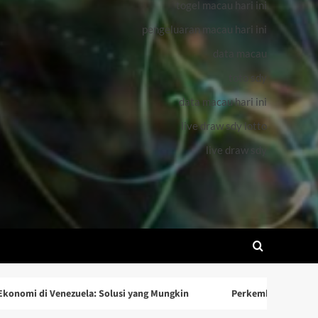
togel macau hari ini
pengeluaran macau hari ini
Uncategorized
data macau
Korea Selatan
Memperkenalkan
toto sdy
Kebijakan Hijau Baru
2
data macau hari ini
Uncategorized
live draw sdy lotto
Krisis Ekonomi di
live draw sdy
Venezuela: Solusi yang
Mungkin
3
Uncategorized
Perkembangan Terkini
Tentang Kebijakan
Imigrasi Australia
4
Uncategorized
enezuela: Solusi yang Mungkin
Perkembangan Terkini Tentang Keb
Tantangan Pertanian
Berkelanjutan di Afrika