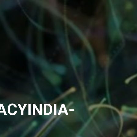
CYINDIA-