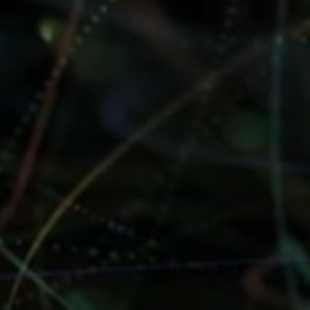
Skip
to
content