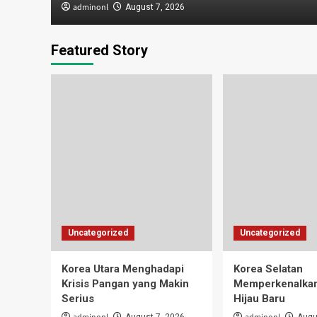
adminonl
August 7, 2026
Featured Story
Uncategorized
Uncategorized
Korea Utara Menghadapi
Korea Selatan
Krisis Pangan yang Makin
Memperkenalkan
Serius
Hijau Baru