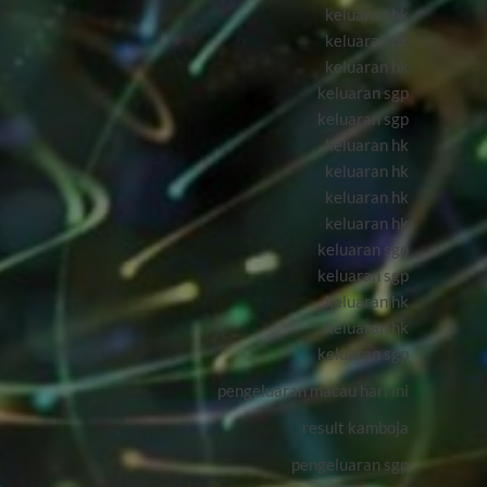
keluaran hk
keluaran hk
keluaran hk
keluaran sgp
keluaran sgp
keluaran hk
keluaran hk
keluaran hk
keluaran hk
keluaran sgp
keluaran sgp
keluaran hk
keluaran hk
keluaran sgp
pengeluaran macau hari ini
result kamboja
pengeluaran sgp