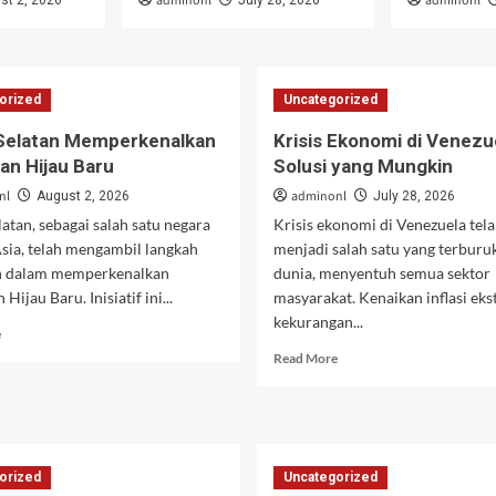
adminonl
adminonl
st 2, 2026
July 28, 2026
orized
Uncategorized
Selatan Memperkenalkan
Krisis Ekonomi di Venezu
an Hijau Baru
Solusi yang Mungkin
nl
adminonl
August 2, 2026
July 28, 2026
atan, sebagai salah satu negara
Krisis ekonomi di Venezuela tel
Asia, telah mengambil langkah
menjadi salah satu yang terburuk
an dalam memperkenalkan
dunia, menyentuh semua sektor
Hijau Baru. Inisiatif ini...
masyarakat. Kenaikan inflasi eks
kekurangan...
Read
e
more
Read
Read More
about
more
Korea
about
Selatan
Krisis
Memperkenalkan
Ekonomi
Kebijakan
di
orized
Hijau
Uncategorized
Venezuela: