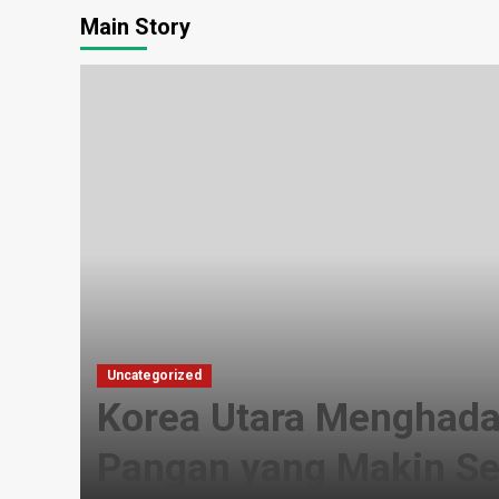
Main Story
Uncategorized
utan
Korea Utara Menghadap
Pangan yang Makin Se