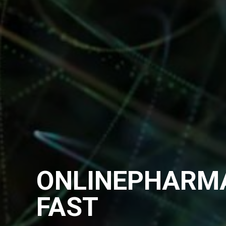
ONLINEPHARMA
FAST