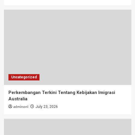
Uncategorized
Perkembangan Terkini Tentang Kebijakan Imigrasi
Australia
adminonl
July 23, 2026