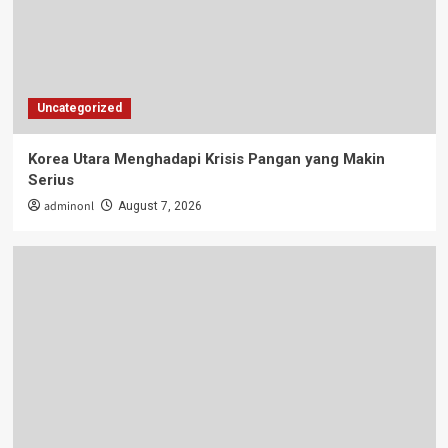
5
Uncategorized
Korea Utara Menghadapi Krisis Pangan yang
Makin Serius
Uncategorized
1
Korea Utara Menghadapi Krisis Pangan yang Makin
Uncategorized
Serius
Korea Selatan Memperkenalkan Kebijakan
adminonl
August 7, 2026
Hijau Baru
2
Uncategorized
Krisis Ekonomi di Venezuela: Solusi yang
Mungkin
3
Uncategorized
Perkembangan Terkini Tentang Kebijakan
Imigrasi Australia