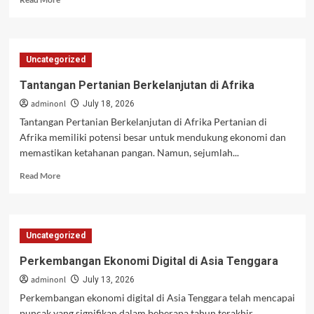
more
about
Perkembangan
Terkini
Uncategorized
Tentang
Kebijakan
Tantangan Pertanian Berkelanjutan di Afrika
Imigrasi
adminonl
Australia
July 18, 2026
Tantangan Pertanian Berkelanjutan di Afrika Pertanian di
Afrika memiliki potensi besar untuk mendukung ekonomi dan
memastikan ketahanan pangan. Namun, sejumlah...
Read
Read More
more
about
Tantangan
Pertanian
Uncategorized
Berkelanjutan
di
Perkembangan Ekonomi Digital di Asia Tenggara
Afrika
adminonl
July 13, 2026
Perkembangan ekonomi digital di Asia Tenggara telah mencapai
puncak yang signifikan dalam beberapa tahun terakhir,