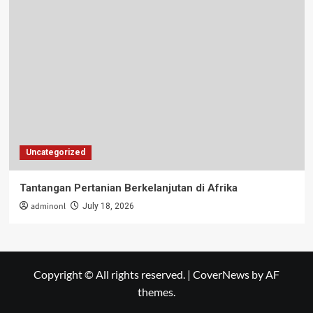
Uncategorized
Tantangan Pertanian Berkelanjutan di Afrika
adminonl
July 18, 2026
Copyright © All rights reserved.
|
CoverNews
by AF
themes.