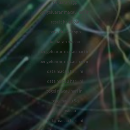
keluaran sgp
pengeluaran macau hari ini
result kamboja
pengeluaran sgp
keluaran macau
pengeluaran macau hari ini
pengeluaran macau hari ini
data macau hari ini
data macau hari ini
togel macau hari ini
toto macau 5d
data macau
data macau hari ini