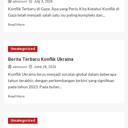
adminonl
July 3, 2026
Konflik Terbaru di Gaza: Apa yang Perlu Kita Ketahui Konflik di
Gaza telah menjadi salah satu isu paling kompleks dan...
Read
Read More
more
about
Konflik
Terbaru
Uncategorized
di
Gaza:
Berita Terbaru Konflik Ukraina
Apa
adminonl
yang
June 28, 2026
Perlu
Konflik Ukraina terus menjadi sorotan global dalam beberapa
Kita
tahun terakhir, dengan perkembangan terkini yang signifikan
Ketahui
pada tahun 2023. Pada bulan...
Read
Read More
more
about
Berita
Terbaru
Uncategorized
Konflik
Ukraina