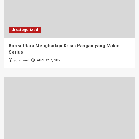
Uncategorized
Korea Utara Menghadapi Krisis Pangan yang Makin
Serius
adminonl
August 7, 2026