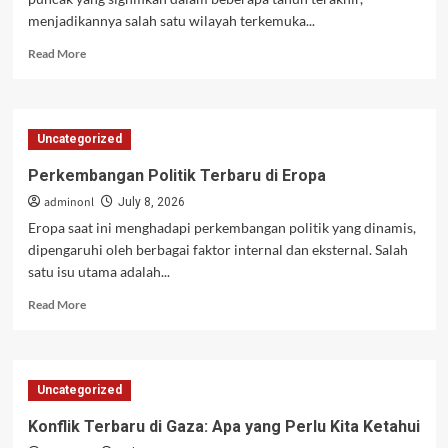
menjadikannya salah satu wilayah terkemuka...
Read
Read More
more
about
Perkembangan
Ekonomi
Uncategorized
Digital
di
Perkembangan Politik Terbaru di Eropa
Asia
adminonl
Tenggara
July 8, 2026
Eropa saat ini menghadapi perkembangan politik yang dinamis,
dipengaruhi oleh berbagai faktor internal dan eksternal. Salah
satu isu utama adalah...
Read
Read More
more
about
Perkembangan
Politik
Uncategorized
Terbaru
di
Konflik Terbaru di Gaza: Apa yang Perlu Kita Ketahui
Eropa