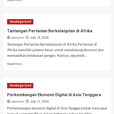
more
about
Perkembangan
Terkini
Uncategorized
Tentang
Kebijakan
Tantangan Pertanian Berkelanjutan di Afrika
Imigrasi
adminonl
Australia
July 18, 2026
Tantangan Pertanian Berkelanjutan di Afrika Pertanian di
Afrika memiliki potensi besar untuk mendukung ekonomi dan
memastikan ketahanan pangan. Namun, sejumlah...
Read
Read More
more
about
Tantangan
Pertanian
Uncategorized
Berkelanjutan
di
Perkembangan Ekonomi Digital di Asia Tenggara
Afrika
adminonl
July 13, 2026
Perkembangan ekonomi digital di Asia Tenggara telah mencapai
puncak yang signifikan dalam beberapa tahun terakhir,