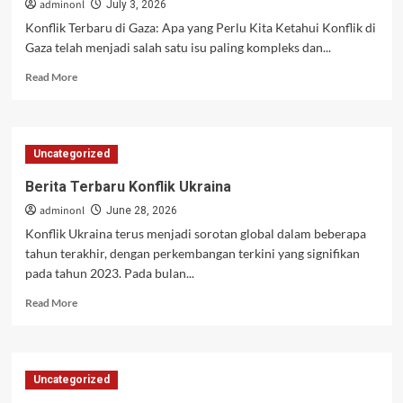
adminonl
July 3, 2026
Konflik Terbaru di Gaza: Apa yang Perlu Kita Ketahui Konflik di
Gaza telah menjadi salah satu isu paling kompleks dan...
Read
Read More
more
about
Konflik
Terbaru
Uncategorized
di
Gaza:
Berita Terbaru Konflik Ukraina
Apa
adminonl
yang
June 28, 2026
Perlu
Konflik Ukraina terus menjadi sorotan global dalam beberapa
Kita
tahun terakhir, dengan perkembangan terkini yang signifikan
Ketahui
pada tahun 2023. Pada bulan...
Read
Read More
more
about
Berita
Terbaru
Uncategorized
Konflik
Ukraina