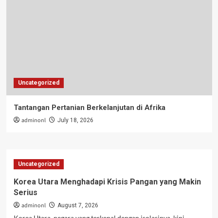
Uncategorized
Tantangan Pertanian Berkelanjutan di Afrika
adminonl
July 18, 2026
Uncategorized
Korea Utara Menghadapi Krisis Pangan yang Makin
Serius
adminonl
August 7, 2026
Korea Utara, negara yang terkenal dengan isolasinya, kini