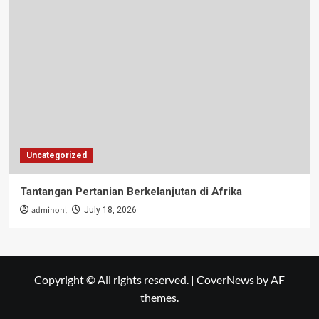
Uncategorized
Tantangan Pertanian Berkelanjutan di Afrika
adminonl
July 18, 2026
Copyright © All rights reserved.
|
CoverNews
by AF
themes.