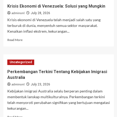
Kebijakan
Krisis Ekonomi di Venezuela: Solusi yang Mungkin
Hijau
adminonl
Baru
July 28, 2026
Krisis ekonomi di Venezuela telah menjadi salah satu yang
terburuk di dunia, menyentuh semua sektor masyarakat.
Kenaikan inflasi ekstrem, kekurangan...
Read
Read More
more
about
Krisis
Ekonomi
Uncategorized
di
Venezuela:
Perkembangan Terkini Tentang Kebijakan Imigrasi
Solusi
Australia
yang
Mungkin
adminonl
July 23, 2026
Kebijakan imigrasi Australia selalu berperan penting dalam
membentuk lanskap multikulturalnya. Perkembangan terkini
telah menyoroti perubahan signifikan yang bertujuan mengatasi
kekurangan...
Read
Read More