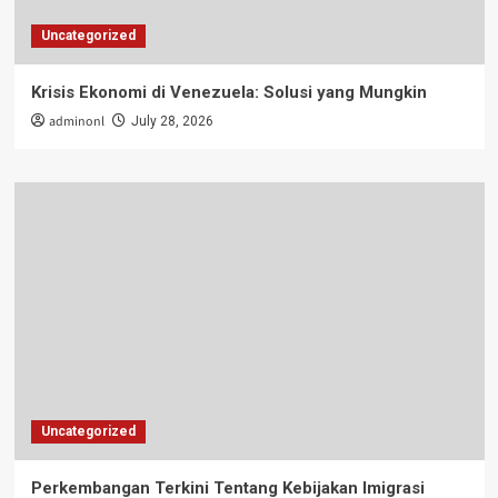
Uncategorized
Krisis Ekonomi di Venezuela: Solusi yang Mungkin
adminonl
July 28, 2026
Uncategorized
Perkembangan Terkini Tentang Kebijakan Imigrasi