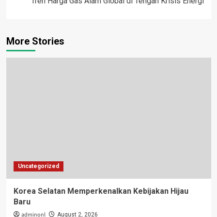
Tren Harga Gas Alam Global di Tengah Krisis Energi
More Stories
Uncategorized
Korea Selatan Memperkenalkan Kebijakan Hijau
Baru
adminonl
August 2, 2026