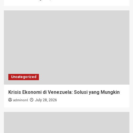
Uncategorized
Krisis Ekonomi di Venezuela: Solusi yang Mungkin
adminonl
July 28, 2026