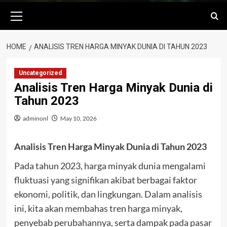
Primary
Menu
HOME
ANALISIS TREN HARGA MINYAK DUNIA DI TAHUN 2023
Uncategorized
Analisis Tren Harga Minyak Dunia di
Tahun 2023
adminonl
May 10, 2026
Analisis Tren Harga Minyak Dunia di Tahun 2023
Pada tahun 2023, harga minyak dunia mengalami
fluktuasi yang signifikan akibat berbagai faktor
ekonomi, politik, dan lingkungan. Dalam analisis
ini, kita akan membahas tren harga minyak,
penyebab perubahannya, serta dampak pada pasar