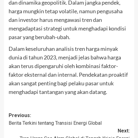
dan dinamika geopolitik. Dalam jangka pendek,
harga mungkin tetap volatile, namun pengusaha
dan investor harus mengawasi tren dan
mengadaptasi strategi untuk menghadapi kondisi
pasar yang berubah-ubah.
Dalam keseluruhan analisis tren harga minyak
dunia di tahun 2023, menjadi jelas bahwa harga
akan terus dipengaruhi oleh kombinasi faktor-
faktor eksternal dan internal. Pendekatan proaktif
akan sangat penting bagi pelaku pasar untuk
menghadapi tantangan yang akan datang.
Post
Previous:
Berita Terkini tentang Transisi Energi Global
navigation
Next: