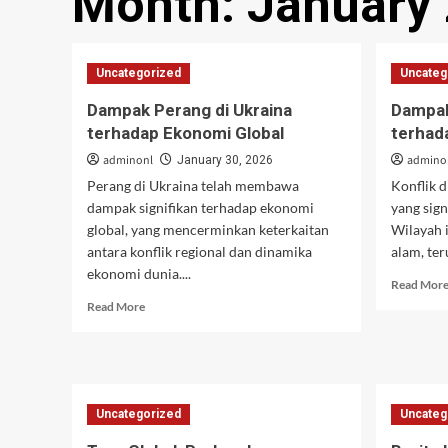
Month:
January
Uncategorized
Uncateg
Dampak Perang di Ukraina
Dampak
terhadap Ekonomi Global
terhada
adminonl
admino
January 30, 2026
Perang di Ukraina telah membawa
Konflik 
dampak signifikan terhadap ekonomi
yang sign
global, yang mencerminkan keterkaitan
Wilayah 
antara konflik regional dan dinamika
alam, ter
ekonomi dunia....
Read Mor
Read
Read More
more
about
Dampak
Perang
di
Uncategorized
Uncateg
Ukraina
terhadap