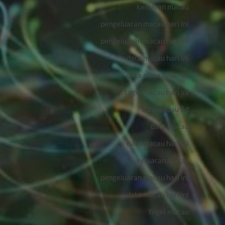
keluaran macau
pengeluaran macau hari ini
pengeluaran macau hari ini
data macau hari ini
data macau hari ini
togel macau hari ini
toto macau 5d
data macau
data macau hari ini
keluaran macau
pengeluaran macau hari ini
data macau hari ini
togel macau