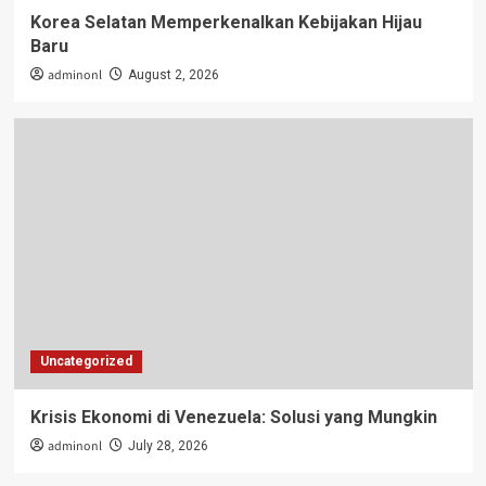
Korea Selatan Memperkenalkan Kebijakan Hijau
Baru
adminonl
August 2, 2026
Uncategorized
Krisis Ekonomi di Venezuela: Solusi yang Mungkin
adminonl
July 28, 2026