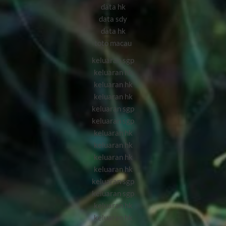
data hk
data sdy
data hk
toto macau
keluaran sgp
keluaran hk
keluaran hk
keluaran hk
keluaran sgp
keluaran sgp
keluaran hk
keluaran hk
keluaran hk
keluaran hk
keluaran sgp
keluaran sgp
keluaran hk
keluaran hk