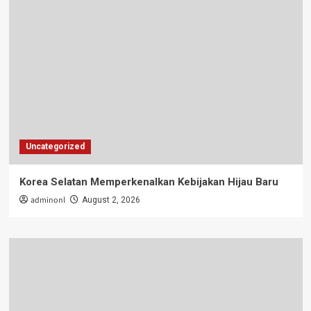
Uncategorized
Korea Selatan Memperkenalkan Kebijakan Hijau Baru
adminonl
August 2, 2026