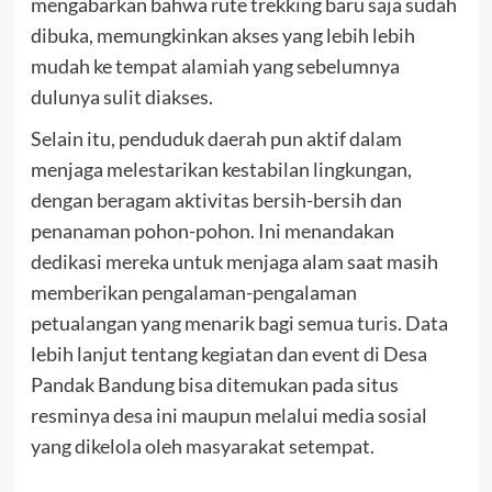
mengabarkan bahwa rute trekking baru saja sudah
dibuka, memungkinkan akses yang lebih lebih
mudah ke tempat alamiah yang sebelumnya
dulunya sulit diakses.
Selain itu, penduduk daerah pun aktif dalam
menjaga melestarikan kestabilan lingkungan,
dengan beragam aktivitas bersih-bersih dan
penanaman pohon-pohon. Ini menandakan
dedikasi mereka untuk menjaga alam saat masih
memberikan pengalaman-pengalaman
petualangan yang menarik bagi semua turis. Data
lebih lanjut tentang kegiatan dan event di Desa
Pandak Bandung bisa ditemukan pada situs
resminya desa ini maupun melalui media sosial
yang dikelola oleh masyarakat setempat.