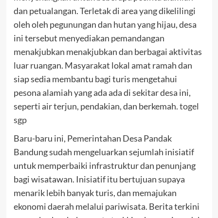
dan petualangan. Terletak di area yang dikelilingi
oleh oleh pegunungan dan hutan yang hijau, desa
ini tersebut menyediakan pemandangan
menakjubkan menakjubkan dan berbagai aktivitas
luar ruangan. Masyarakat lokal amat ramah dan
siap sedia membantu bagi turis mengetahui
pesona alamiah yang ada ada di sekitar desa ini,
seperti air terjun, pendakian, dan berkemah.
togel
sgp
Baru-baru ini, Pemerintahan Desa Pandak
Bandung sudah mengeluarkan sejumlah inisiatif
untuk memperbaiki infrastruktur dan penunjang
bagi wisatawan. Inisiatif itu bertujuan supaya
menarik lebih banyak turis, dan memajukan
ekonomi daerah melalui pariwisata. Berita terkini