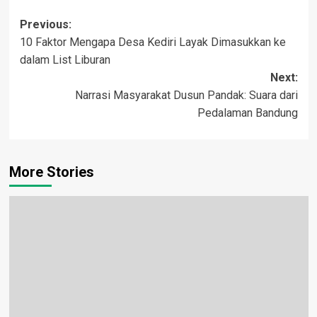
Post
Previous:
10 Faktor Mengapa Desa Kediri Layak Dimasukkan ke
navigation
dalam List Liburan
Next:
Narrasi Masyarakat Dusun Pandak: Suara dari
Pedalaman Bandung
More Stories