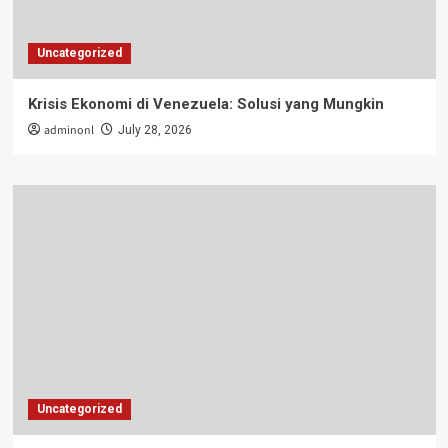
Uncategorized
Krisis Ekonomi di Venezuela: Solusi yang Mungkin
adminonl
July 28, 2026
Uncategorized