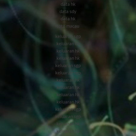
data hk
data sdy
data hk
toto macau
keluaran sgp
keluaran hk
keluaran hk
keluaran hk
keluaran sgp
keluaran sgp
keluaran hk
keluaran hk
keluaran hk
keluaran hk
keluaran sgp
keluaran sgp
keluaran hk
keluaran hk