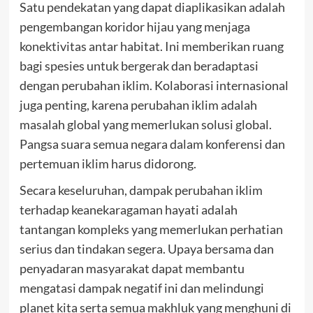
Satu pendekatan yang dapat diaplikasikan adalah
pengembangan koridor hijau yang menjaga
konektivitas antar habitat. Ini memberikan ruang
bagi spesies untuk bergerak dan beradaptasi
dengan perubahan iklim. Kolaborasi internasional
juga penting, karena perubahan iklim adalah
masalah global yang memerlukan solusi global.
Pangsa suara semua negara dalam konferensi dan
pertemuan iklim harus didorong.
Secara keseluruhan, dampak perubahan iklim
terhadap keanekaragaman hayati adalah
tantangan kompleks yang memerlukan perhatian
serius dan tindakan segera. Upaya bersama dan
penyadaran masyarakat dapat membantu
mengatasi dampak negatif ini dan melindungi
planet kita serta semua makhluk yang menghuni di