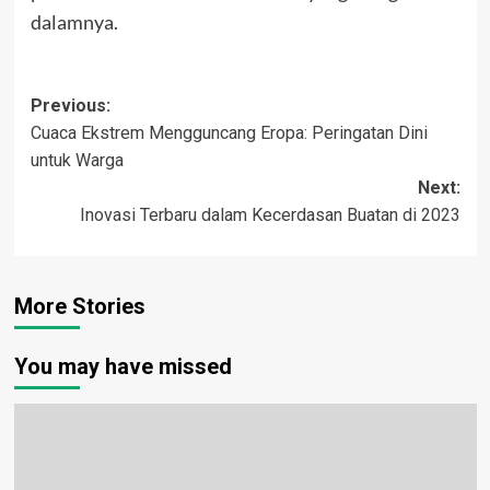
dalamnya.
Post
Previous:
Cuaca Ekstrem Mengguncang Eropa: Peringatan Dini
navigation
untuk Warga
Next:
Inovasi Terbaru dalam Kecerdasan Buatan di 2023
More Stories
You may have missed