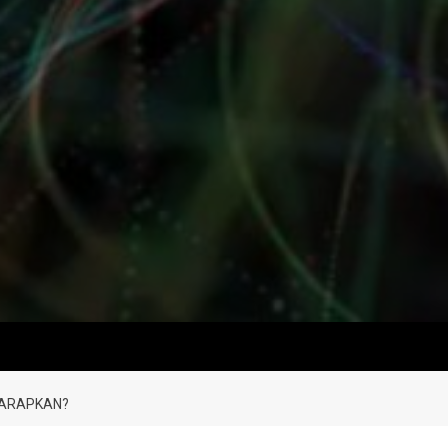
HARAPKAN?