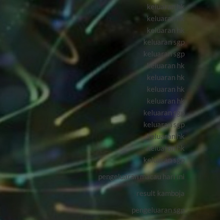
keluaran hk
keluaran hk
keluaran hk
keluaran sgp
keluaran sgp
keluaran hk
keluaran hk
keluaran hk
keluaran hk
keluaran sgp
keluaran sgp
keluaran hk
keluaran hk
keluaran sgp
pengeluaran macau hari ini
result kamboja
pengeluaran sgp