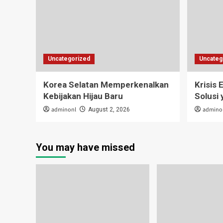
Uncategorized
Uncateg
Korea Selatan Memperkenalkan
Krisis 
Kebijakan Hijau Baru
Solusi
adminonl
admino
August 2, 2026
You may have missed