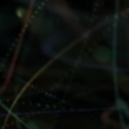
Skip
to
content