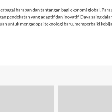
erbagai harapan dan tantangan bagi ekonomi global. Para
ngan pendekatan yang adaptif dan inovatif. Daya saing da
an untuk mengadopsi teknologi baru, memperbaiki kebija