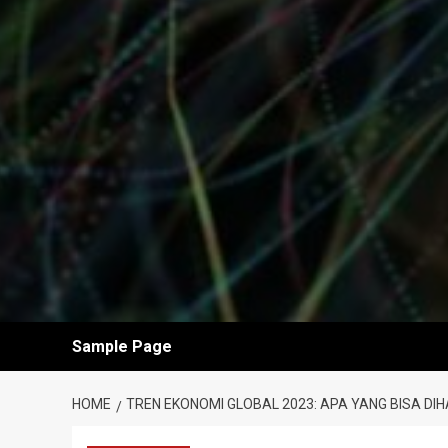
Sample Page
HOME
TREN EKONOMI GLOBAL 2023: APA YANG BISA DI