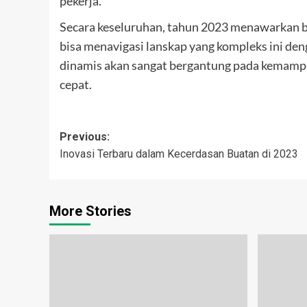
pekerja.
Secara keseluruhan, tahun 2023 menawarkan b
bisa menavigasi lanskap yang kompleks ini de
dinamis akan sangat bergantung pada kemampu
cepat.
Post
Previous:
Inovasi Terbaru dalam Kecerdasan Buatan di 2023
navigation
More Stories