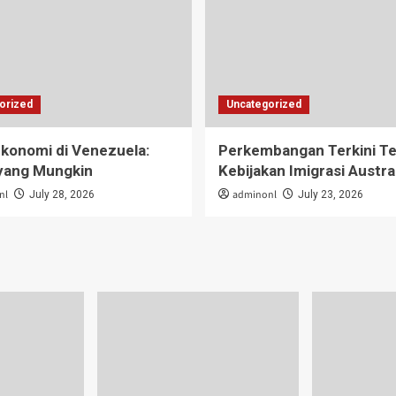
orized
Uncategorized
Ekonomi di Venezuela:
Perkembangan Terkini T
 yang Mungkin
Kebijakan Imigrasi Austral
nl
adminonl
July 28, 2026
July 23, 2026