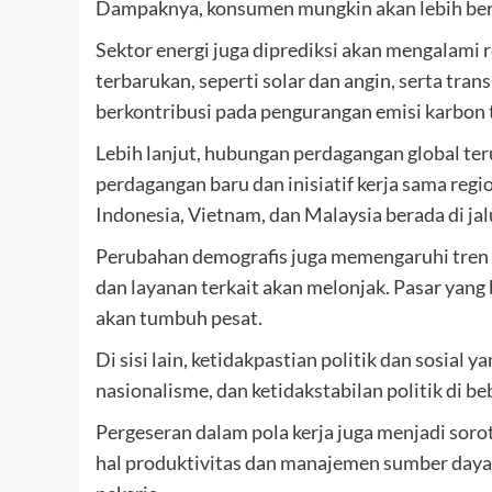
Dampaknya, konsumen mungkin akan lebih ber
Sektor energi juga diprediksi akan mengalami 
terbarukan, seperti solar dan angin, serta trans
berkontribusi pada pengurangan emisi karbon 
Lebih lanjut, hubungan perdagangan global te
perdagangan baru dan inisiatif kerja sama regi
Indonesia, Vietnam, dan Malaysia berada di ja
Perubahan demografis juga memengaruhi tren 
dan layanan terkait akan melonjak. Pasar yang
akan tumbuh pesat.
Di sisi lain, ketidakpastian politik dan sosial
nasionalisme, dan ketidakstabilan politik di b
Pergeseran dalam pola kerja juga menjadi sor
hal produktivitas dan manajemen sumber daya 