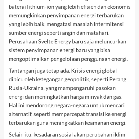
baterai lithium-ion yang lebih efisien dan ekonomis
memungkinkan penyimpanan energi terbarukan
yang lebih baik, mengatasi masalah intermitensi
sumber energi seperti angin dan matahari.
Perusahaan Svelte Energy baru saja meluncurkan
sistem penyimpanan energi baru yang bisa
mengoptimalkan pengelolaan penggunaan energi.
Tantangan juga tetap ada. Krisis energi global
dipicu oleh ketegangan geopolitik, seperti Perang
Rusia-Ukraina, yang mempengaruhi pasokan
energi dan meningkatkan harga minyak dan gas.
Hal ini mendorong negara-negara untuk mencari
alternatif, seperti mempercepat transisi ke energi
terbarukan guna meningkatkan keamanan energi.
Selain itu, kesadaran sosial akan perubahan iklim