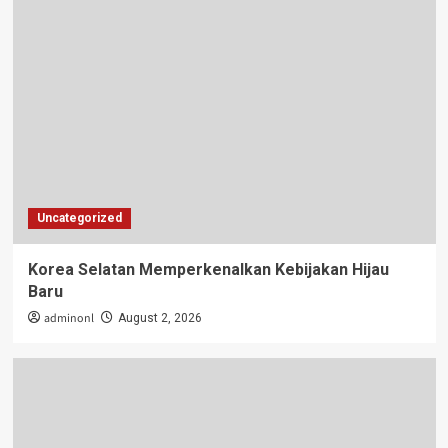
Uncategorized
Korea Selatan Memperkenalkan Kebijakan Hijau
Baru
adminonl
August 2, 2026