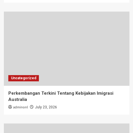
Uncategorized
Perkembangan Terkini Tentang Kebijakan Imigrasi
Australia
adminonl
July 23, 2026