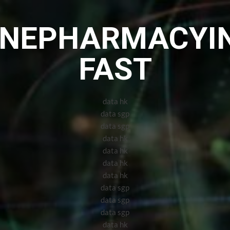
Skip
to
INEPHARMACYIN
content
FAST
data hk
data sgp
data sgp
data hk
data hk
data hk
data hk
data sgp
data sgp
data sgp
data hk