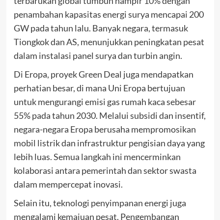
terbarukan global tumbuh hampir 10% dengan
penambahan kapasitas energi surya mencapai 200
GW pada tahun lalu. Banyak negara, termasuk
Tiongkok dan AS, menunjukkan peningkatan pesat
dalam instalasi panel surya dan turbin angin.
Di Eropa, proyek Green Deal juga mendapatkan
perhatian besar, di mana Uni Eropa bertujuan
untuk mengurangi emisi gas rumah kaca sebesar
55% pada tahun 2030. Melalui subsidi dan insentif,
negara-negara Eropa berusaha mempromosikan
mobil listrik dan infrastruktur pengisian daya yang
lebih luas. Semua langkah ini mencerminkan
kolaborasi antara pemerintah dan sektor swasta
dalam mempercepat inovasi.
Selain itu, teknologi penyimpanan energi juga
mengalami kemajuan pesat. Pengembangan