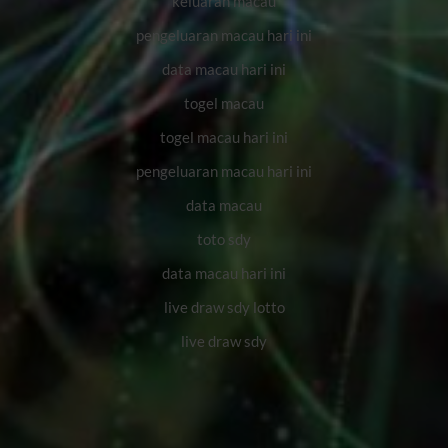
keluaran macau
pengeluaran macau hari ini
data macau hari ini
togel macau
togel macau hari ini
pengeluaran macau hari ini
data macau
toto sdy
data macau hari ini
live draw sdy lotto
live draw sdy