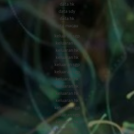
data hk
data sdy
data hk
toto macau
keluaran sgp
keluaran hk
keluaran hk
keluaran hk
keluaran sgp
keluaran sgp
keluaran hk
keluaran hk
keluaran hk
keluaran hk
keluaran sgp
keluaran sgp
keluaran hk
keluaran hk