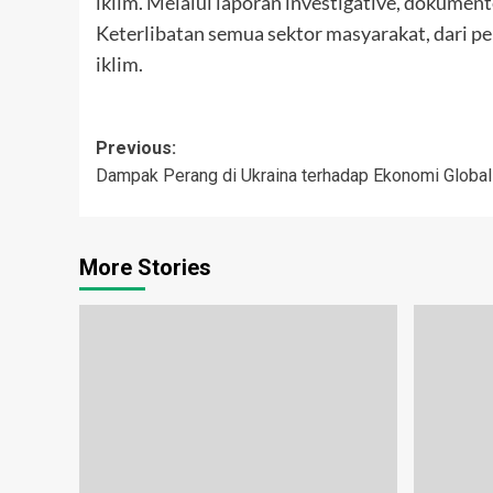
iklim. Melalui laporan investigative, dokument
Keterlibatan semua sektor masyarakat, dari p
iklim.
Post
Previous:
Dampak Perang di Ukraina terhadap Ekonomi Global
navigation
More Stories