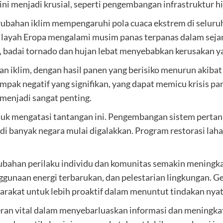
ini menjadi krusial, seperti pengembangan infrastruktur hi
bahan iklim mempengaruhi pola cuaca ekstrem di seluruh
 wilayah Eropa mengalami musim panas terpanas dalam seja
 badai tornado dan hujan lebat menyebabkan kerusakan ya
an iklim, dengan hasil panen yang berisiko menurun akiba
ak negatif yang signifikan, yang dapat memicu krisis pang
menjadi sangat penting.
ntuk mengatasi tantangan ini. Pengembangan sistem pertan
k di banyak negara mulai digalakkan. Program restorasi laha
ubahan perilaku individu dan komunitas semakin meningkat
naan energi terbarukan, dan pelestarian lingkungan. Ger
arakat untuk lebih proaktif dalam menuntut tindakan nyat
ran vital dalam menyebarluaskan informasi dan meningka