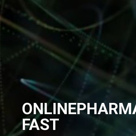
ONLINEPHARMA
FAST