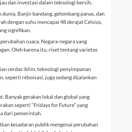
jau dan investasi dalam teknologi bersih.
 dunia. Banjir bandang, gelombang panas, dan
rah dengan suhu mencapai 48 derajat Celsius,
ng signifikan.
t perubahan cuaca. Negara-negara yang
an. Oleh karena itu, riset tentang varietas
ian cerdas iklim, teknologi penyimpanan
n, seperti reboisasi, juga sedang dijalankan
. Banyak gerakan lokal dan global yang
akan seperti “Fridays for Future” yang
a dari pemerintah.
tkan kesadaran publik mengenai perubahan