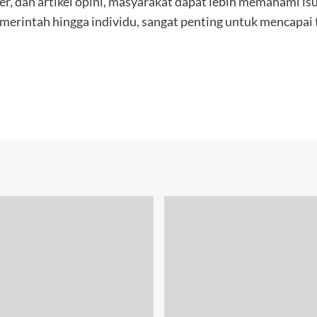
er, dan artikel opini, masyarakat dapat lebih memahami isu
emerintah hingga individu, sangat penting untuk mencapa