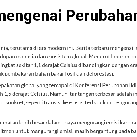
mengenai Perubahan
ia, terutama di era modern ini. Berita terbaru mengenai 
upan manusia dan ekosistem global. Menurut laporan ter
ingkat sekitar 1,1 derajat Celsius dibandingkan dengan era 
uk pembakaran bahan bakar fosil dan deforestasi.
epakatan global yang tercapai di Konferensi Perubahan Ik
 1,5 derajat Celsius. Namun, tantangan terbesar adalah 
 konkret, seperti transisi ke energi terbarukan, penguran
ambatan lebih besar dalam upaya mengurangi emisi karena
itmen untuk mengurangi emisi, masih bergantung pada ba