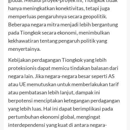
global. Melalui proyek-proyek ini, Tiongkok tidak
hanya meningkatkan konektivitas, tetapi juga
memperluas pengaruhnya secara geopolitik.
Beberapa negara mitra menjadi lebih bergantung
pada Tiongkok secara ekonomi, menimbulkan
kekhawatiran tentang pengaruh politik yang
menyertainya.
Kebijakan perdagangan Tiongkok yang lebih
proteksionis dapat memicu tindakan balasan dari
negara lain. Jika negara-negara besar seperti AS
atau UE memutuskan untuk memberlakukan tarif
atau pembatasan lebih lanjut, dampak ini
berpotensi menciptakan ketegangan perdagangan
yang lebih luas. Hal ini dapat berimplikasi pada
pertumbuhan ekonomi global, mengingat
interdependensi yang kuat di antara negara-