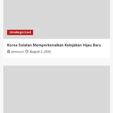
Uncategorized
Korea Selatan Memperkenalkan Kebijakan Hijau Baru
adminonl
August 2, 2026