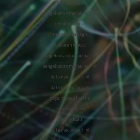
keluaran sgp
pengeluaran macau hari ini
result kamboja
pengeluaran sgp
keluaran macau
pengeluaran macau hari ini
pengeluaran macau hari ini
data macau hari ini
data macau hari ini
togel macau hari ini
toto macau 5d
data macau
data macau hari ini