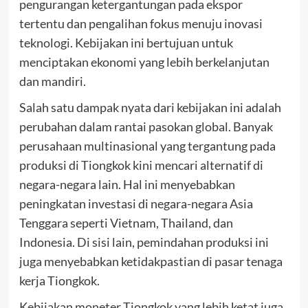
pengurangan ketergantungan pada ekspor
tertentu dan pengalihan fokus menuju inovasi
teknologi. Kebijakan ini bertujuan untuk
menciptakan ekonomi yang lebih berkelanjutan
dan mandiri.
Salah satu dampak nyata dari kebijakan ini adalah
perubahan dalam rantai pasokan global. Banyak
perusahaan multinasional yang tergantung pada
produksi di Tiongkok kini mencari alternatif di
negara-negara lain. Hal ini menyebabkan
peningkatan investasi di negara-negara Asia
Tenggara seperti Vietnam, Thailand, dan
Indonesia. Di sisi lain, pemindahan produksi ini
juga menyebabkan ketidakpastian di pasar tenaga
kerja Tiongkok.
Kebijakan moneter Tiongkok yang lebih ketat juga