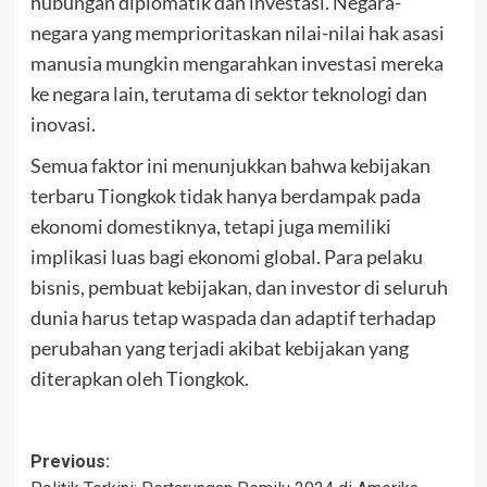
hubungan diplomatik dan investasi. Negara-
negara yang memprioritaskan nilai-nilai hak asasi
manusia mungkin mengarahkan investasi mereka
ke negara lain, terutama di sektor teknologi dan
inovasi.
Semua faktor ini menunjukkan bahwa kebijakan
terbaru Tiongkok tidak hanya berdampak pada
ekonomi domestiknya, tetapi juga memiliki
implikasi luas bagi ekonomi global. Para pelaku
bisnis, pembuat kebijakan, dan investor di seluruh
dunia harus tetap waspada dan adaptif terhadap
perubahan yang terjadi akibat kebijakan yang
diterapkan oleh Tiongkok.
Post
Previous: