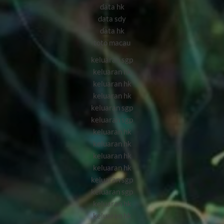
data hk
data sdy
data hk
toto macau
keluaran sgp
keluaran hk
keluaran hk
keluaran hk
keluaran sgp
keluaran sgp
keluaran hk
keluaran hk
keluaran hk
keluaran hk
keluaran sgp
keluaran sgp
keluaran hk
keluaran hk