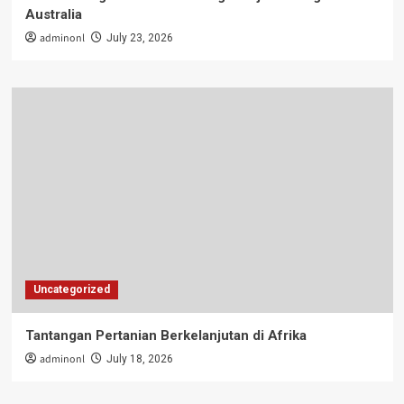
Australia
adminonl
July 23, 2026
Uncategorized
Tantangan Pertanian Berkelanjutan di Afrika
adminonl
July 18, 2026