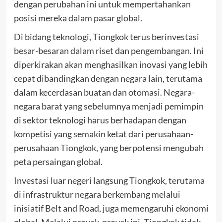
dengan perubahan ini untuk mempertahankan
posisi mereka dalam pasar global.
Di bidang teknologi, Tiongkok terus berinvestasi
besar-besaran dalam riset dan pengembangan. Ini
diperkirakan akan menghasilkan inovasi yang lebih
cepat dibandingkan dengan negara lain, terutama
dalam kecerdasan buatan dan otomasi. Negara-
negara barat yang sebelumnya menjadi pemimpin
di sektor teknologi harus berhadapan dengan
kompetisi yang semakin ketat dari perusahaan-
perusahaan Tiongkok, yang berpotensi mengubah
peta persaingan global.
Investasi luar negeri langsung Tiongkok, terutama
di infrastruktur negara berkembang melalui
inisiatif Belt and Road, juga memengaruhi ekonomi