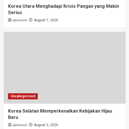
Korea Utara Menghadapi Krisis Pangan yang Makin
Serius
adminonl
August 7, 2026
Uncategorized
Korea Selatan Memperkenalkan Kebijakan Hijau
Baru
adminonl
August 2, 2026