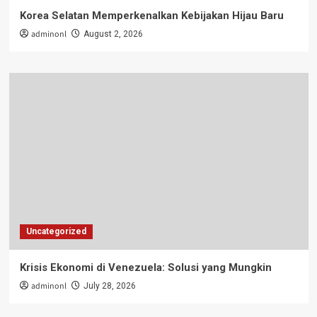
Korea Selatan Memperkenalkan Kebijakan Hijau Baru
adminonl
August 2, 2026
Uncategorized
Krisis Ekonomi di Venezuela: Solusi yang Mungkin
adminonl
July 28, 2026