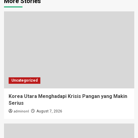
More Stories
Uncategorized
Korea Utara Menghadapi Krisis Pangan yang Makin
Serius
adminonl
August 7, 2026