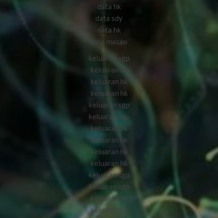
data hk
data sdy
data hk
toto macau
keluaran sgp
keluaran hk
keluaran hk
keluaran hk
keluaran sgp
keluaran sgp
keluaran hk
keluaran hk
keluaran hk
keluaran hk
keluaran sgp
keluaran sgp
keluaran hk
keluaran hk