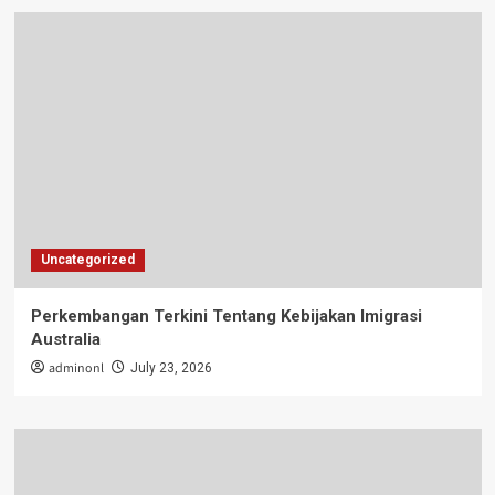
Uncategorized
Perkembangan Terkini Tentang Kebijakan Imigrasi
Australia
adminonl
July 23, 2026