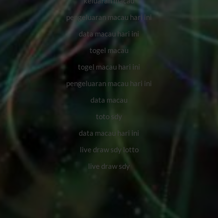
keluaran macau
pengeluaran macau hari ini
data macau hari ini
togel macau
togel macau hari ini
pengeluaran macau hari ini
data macau
toto sdy
data macau hari ini
live draw sdy lotto
live draw sdy