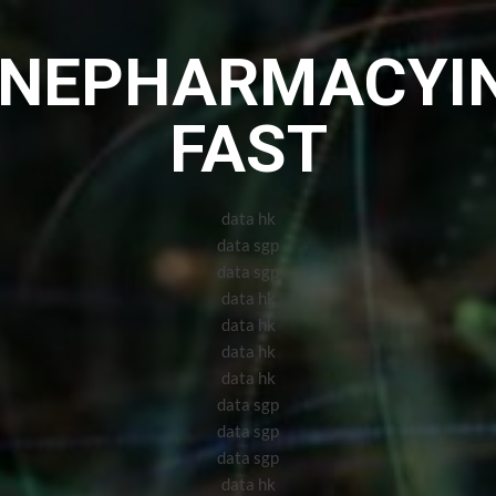
Skip
to
INEPHARMACYIN
content
FAST
data hk
data sgp
data sgp
data hk
data hk
data hk
data hk
data sgp
data sgp
data sgp
data hk