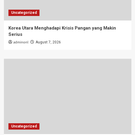
Uncategorized
Korea Utara Menghadapi Krisis Pangan yang Makin
Serius
adminonl
August 7, 2026
Uncategorized