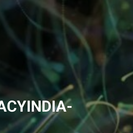
CYINDIA-