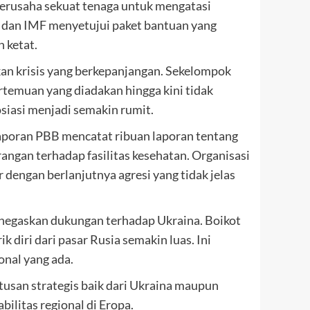
 berusaha sekuat tenaga untuk mengatasi
 dan IMF menyetujui paket bantuan yang
 ketat.
akan krisis yang berkepanjangan. Sekelompok
temuan yang diadakan hingga kini tidak
siasi menjadi semakin rumit.
Laporan PBB mencatat ribuan laporan tentang
angan terhadap fasilitas kesehatan. Organisasi
engan berlanjutnya agresi yang tidak jelas
menegaskan dukungan terhadap Ukraina. Boikot
iri dari pasar Rusia semakin luas. Ini
nal yang ada.
tusan strategis baik dari Ukraina maupun
ilitas regional di Eropa.