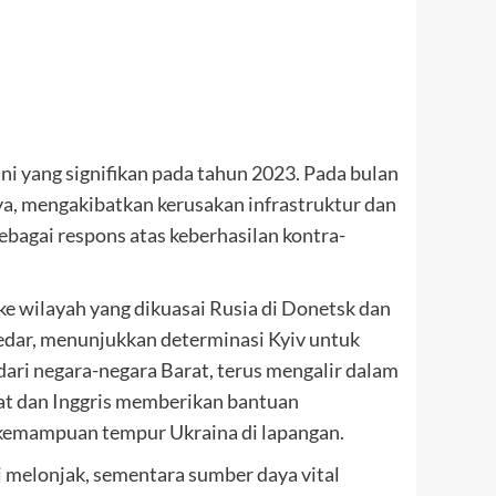
ni yang signifikan pada tahun 2023. Pada bulan
ya, mengakibatkan kerusakan infrastruktur dan
ebagai respons atas keberhasilan kontra-
ke wilayah yang dikuasai Rusia di Donetsk dan
ledar, menunjukkan determinasi Kyiv untuk
ari negara-negara Barat, terus mengalir dalam
kat dan Inggris memberikan bantuan
n kemampuan tempur Ukraina di lapangan.
si melonjak, sementara sumber daya vital