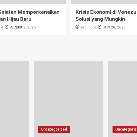
Selatan Memperkenalkan
Krisis Ekonomi di Venezu
an Hijau Baru
Solusi yang Mungkin
nl
adminonl
August 2, 2026
July 28, 2026
Uncategorized
Uncategori