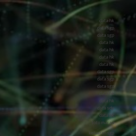
data hk
data sgp
data sgp
data hk
data hk
data hk
data hk
data sgp
data sgp
data sgp
data hk
data hk
data sdy
data hk
toto macau
keluaran sgp