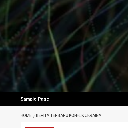
Sample Page
HOME
BERITA TERBARU KONFLIK UKRAINA