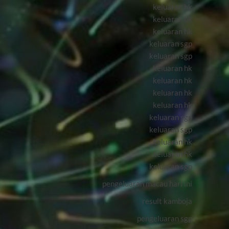
keluaran hk
keluaran hk
keluaran hk
keluaran sgp
keluaran sgp
keluaran hk
keluaran hk
keluaran hk
keluaran hk
keluaran sgp
keluaran sgp
keluaran hk
keluaran hk
keluaran sgp
pengeluaran macau hari ini
result kamboja
pengeluaran sgp