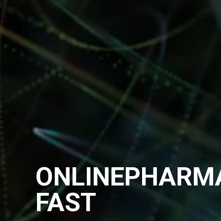
ONLINEPHARMA
FAST