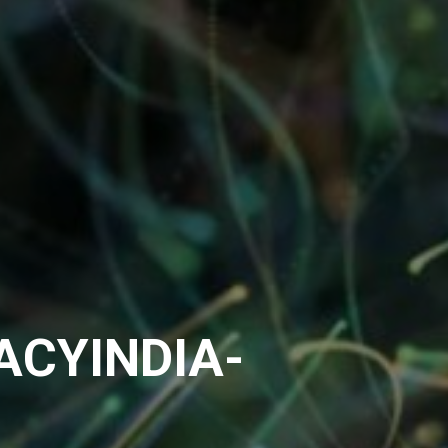
CYINDIA-