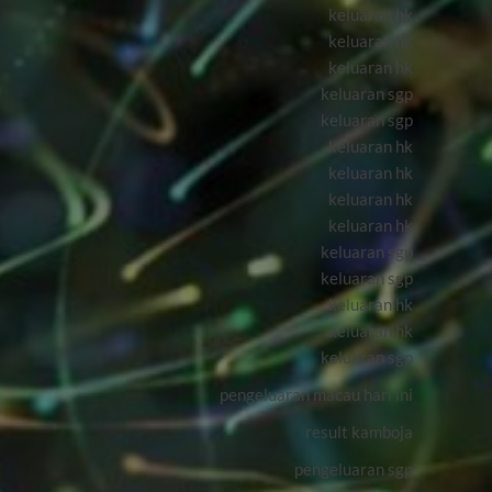
keluaran hk
keluaran hk
keluaran hk
keluaran sgp
keluaran sgp
keluaran hk
keluaran hk
keluaran hk
keluaran hk
keluaran sgp
keluaran sgp
keluaran hk
keluaran hk
keluaran sgp
pengeluaran macau hari ini
result kamboja
pengeluaran sgp