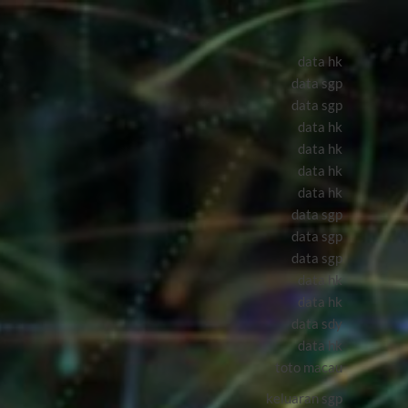
data hk
data sgp
data sgp
data hk
data hk
data hk
data hk
data sgp
data sgp
data sgp
data hk
data hk
data sdy
data hk
toto macau
keluaran sgp