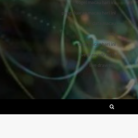
togel macau hari ini
pengeluaran macau hari ini
data macau
toto sdy
data macau hari ini
live draw sdy lotto
live draw sdy