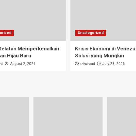
orized
Uncategorized
Selatan Memperkenalkan
Krisis Ekonomi di Venezu
an Hijau Baru
Solusi yang Mungkin
nl
adminonl
August 2, 2026
July 28, 2026