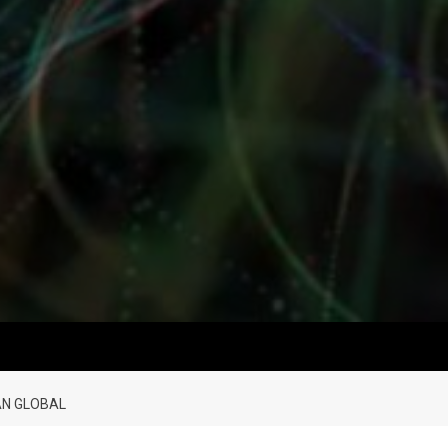
N GLOBAL