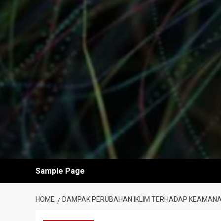
Sample Page
HOME
DAMPAK PERUBAHAN IKLIM TERHADAP KEAMANA