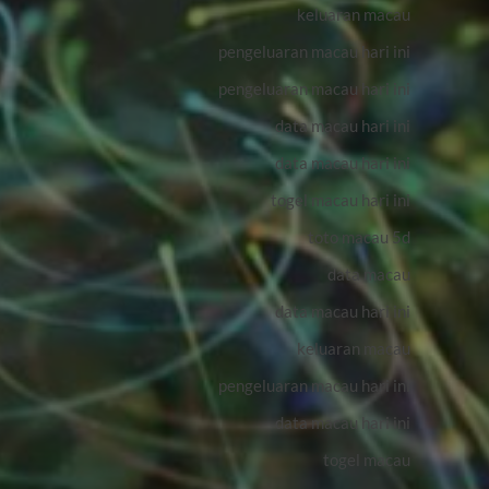
keluaran macau
pengeluaran macau hari ini
pengeluaran macau hari ini
data macau hari ini
data macau hari ini
togel macau hari ini
toto macau 5d
data macau
data macau hari ini
keluaran macau
pengeluaran macau hari ini
data macau hari ini
togel macau