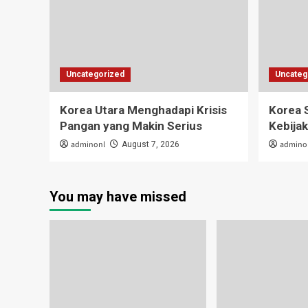
Uncategorized
Uncateg
Korea Utara Menghadapi Krisis
Korea 
Pangan yang Makin Serius
Kebijak
adminonl
admino
August 7, 2026
You may have missed