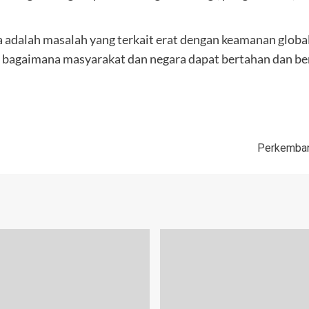
a adalah masalah yang terkait erat dengan keamanan globa
 bagaimana masyarakat dan negara dapat bertahan dan b
Perkembang