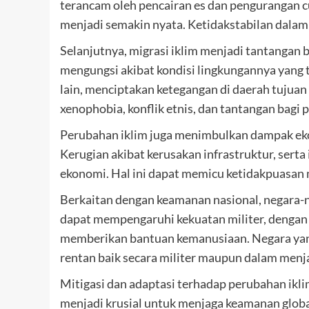
terancam oleh pencairan es dan pengurangan cu
menjadi semakin nyata. Ketidakstabilan dalam
Selanjutnya, migrasi iklim menjadi tantangan b
mengungsi akibat kondisi lingkungannya yang t
lain, menciptakan ketegangan di daerah tujuan
xenophobia, konflik etnis, dan tantangan bagi
Perubahan iklim juga menimbulkan dampak eko
Kerugian akibat kerusakan infrastruktur, sert
ekonomi. Hal ini dapat memicu ketidakpuasan 
Berkaitan dengan keamanan nasional, negara
dapat mempengaruhi kekuatan militer, denga
memberikan bantuan kemanusiaan. Negara yan
rentan baik secara militer maupun dalam menja
Mitigasi dan adaptasi terhadap perubahan ikli
menjadi krusial untuk menjaga keamanan glob