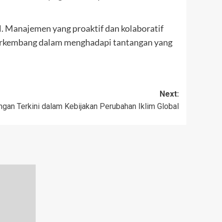
l. Manajemen yang proaktif dan kolaboratif
erkembang dalam menghadapi tantangan yang
Next:
an Terkini dalam Kebijakan Perubahan Iklim Global