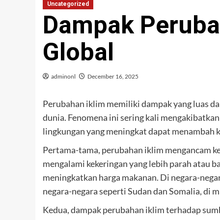
Uncategorized
Dampak Peruba
Global
adminonl
December 16, 2025
Perubahan iklim memiliki dampak yang luas dan
dunia. Fenomena ini sering kali mengakibatkan
lingkungan yang meningkat dapat menambah ke
Pertama-tama, perubahan iklim mengancam ket
mengalami kekeringan yang lebih parah atau ba
meningkatkan harga makanan. Di negara-negara 
negara-negara seperti Sudan dan Somalia, di m
Kedua, dampak perubahan iklim terhadap sumber